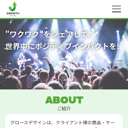
"
ワ
ク
ワ
ク
"
を
シ
ェ
ア
し
て
、
世
界
中
に
ポ
ジ
テ
ィ
ブ
イ
ン
パ
ク
ト
を
!
ABOUT
ご紹介
グロースデザインは、クライアント様の商品・サー