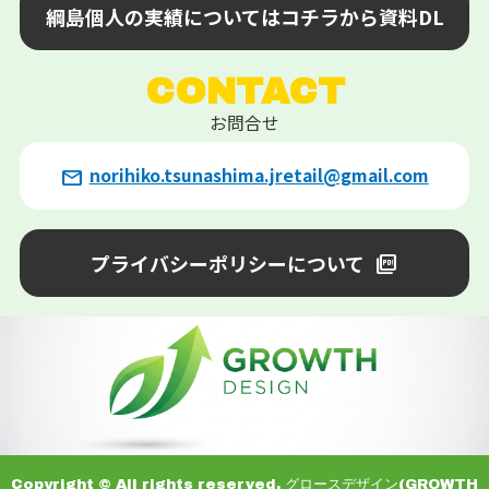
綱島個人の実績についてはコチラから資料DL
CONTACT
お問合せ
mail
norihiko.tsunashima.jretail@gmail.com
プライバシーポリシーについて
picture_as_pdf
Copyright © All rights reserved. グロースデザイン(GROWTH